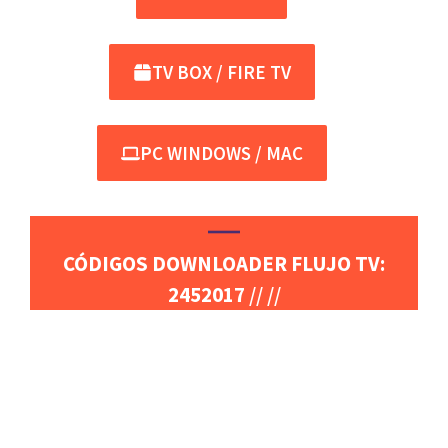
TV BOX / FIRE TV
PC WINDOWS / MAC
CÓDIGOS DOWNLOADER FLUJO TV:
2452017
// //